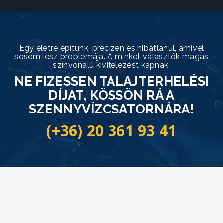
Egy életre építünk, precízen és hibátlanul, amivel
sosem lesz problémája. A minket választók magas
színvonalú kivitelezést kapnak.
NE FIZESSEN TALAJTERHELÉSI
DÍJAT, KÖSSÖN RÁ A
SZENNYVÍZCSATORNÁRA!
(+36) 20 361 93 41