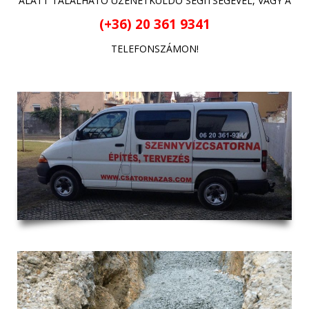
ALATT TALÁLHATÓ ÜZENETKÜLDŐ SEGÍTSÉGÉVEL, VAGY A
(+36) 20 361 9341
TELEFONSZÁMON!