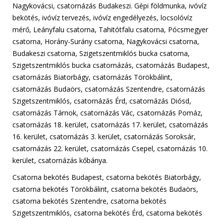
Nagykovácsi, csatornázás Budakeszi. Gépi földmunka, ivóvíz
bekötés, ivóvíz tervezés, ivóvíz engedélyezés, locsolóvíz
mérő, Leányfalu csatorna, Tahitótfalu csatorna, Pócsmegyer
csatorna, Horány-Surány csatorna, Nagykovácsi csatorna,
Budakeszi csatorna, Szigetszentmiklós bucka csatorna,
Szigetszentmiklós bucka csatornázás, csatornázás Budapest,
csatornázás Biatorbágy, csatornázás Törökbálint,
csatornázás Budaörs, csatornázás Szentendre, csatornázás
Szigetszentmiklós, csatornázás Érd, csatornázás Diósd,
csatornázás Tárnok, csatornázás Vác, csatornázás Pomáz,
csatornázás 18. kerület, csatornázás 17. kerület, csatornázás
16. kerület, csatornázás 3. kerület, csatornázás Soroksár,
csatornázás 22. kerület, csatornázás Csepel, csatornázás 10.
kerület, csatornázás kőbánya.
Csatorna bekötés Budapest, csatorna bekötés Biatorbágy,
csatorna bekötés Törökbálint, csatorna bekötés Budaörs,
csatorna bekötés Szentendre, csatorna bekötés
Szigetszentmiklós, csatorna bekötés Érd, csatorna bekötés